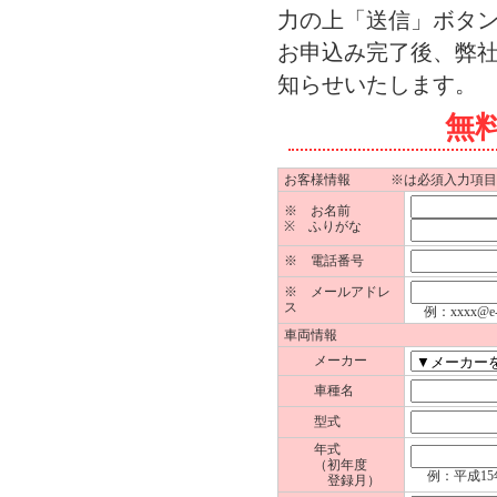
力の上「送信」ボタ
お申込み完了後、弊
知らせいたします。
無
お客様情報 ※は必須入力項目
※ お名前
※ ふりがな
※ 電話番号
※ メールアドレ
ス
例：xxxx@e-ya
車両情報
メーカー
車種名
型式
年式
（初年度
例：平成15
登録月）