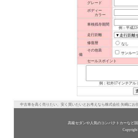
グレード
ボディー
カラー
車検残存期間
例：平成22
走行距離
修復暦
な
その他装
サンル
備
セールスポイント
例：社外17インチアル
中古車を高く売りたい、安く買いたいとお考えなら株式会社 矢嶋にお
高級セダンや人気のコンパクトカーなど国
Copyright 