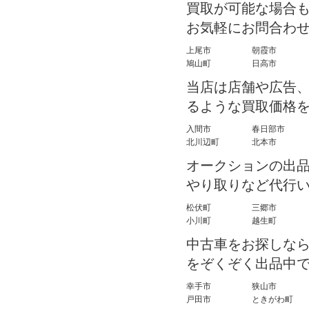
買取が可能な場合
お気軽にお問合わ
上尾市
朝霞市
鳩山町
日高市
当店は店舗や広告
るような買取価格
入間市
春日部市
北川辺町
北本市
オークションの出
やり取りなど代行
松伏町
三郷市
小川町
越生町
中古車をお探しなら
をぞくぞく出品中
幸手市
狭山市
戸田市
ときがわ町