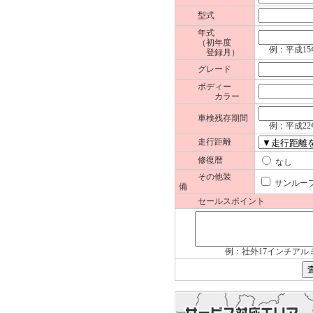
型式
年式
（初年度
例：平成15
登録月）
グレード
ボディー
カラー
車検残存期間
例：平成22
走行距離
修復暦
な
その他装
サンル
備
セールスポイント
例：社外17インチアル