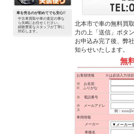
車を売るのが初めてでも安心!!
中古車買取や車の査定の事な
北本市で車の無料買
ら矢嶋にお任せください。
経験豊富なスタッフが丁寧に
対応します。
力の上「送信」ボタ
お申込み完了後、弊
知らせいたします。
無
お客様情報 ※は必須入力項目
※ お名前
※ ふりがな
※ 電話番号
※ メールアドレ
ス
例：xxxx@e-ya
車両情報
メーカー
車種名