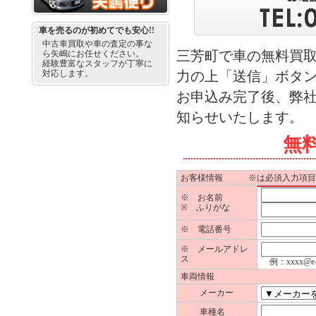
車を売るのが初めてでも安心!!
中古車買取や車の査定の事な
三芳町で車の無料買
ら矢嶋にお任せください。
経験豊富なスタッフが丁寧に
対応します。
力の上「送信」ボタ
お申込み完了後、弊
知らせいたします。
無
お客様情報 ※は必須入力項目
※ お名前
※ ふりがな
※ 電話番号
※ メールアドレ
ス
例：xxxx@e-ya
車両情報
メーカー
車種名