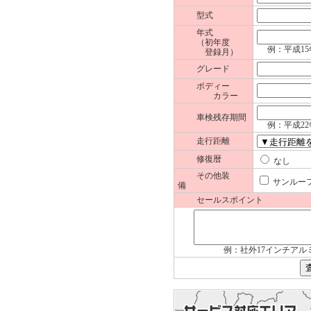
型式
年式
（初年度
例：平成15
登録月）
グレード
ボディー
カラー
車検残存期間
例：平成22
走行距離
修復暦
な
その他装
サンル
備
セールスポイント
例：社外17インチアル