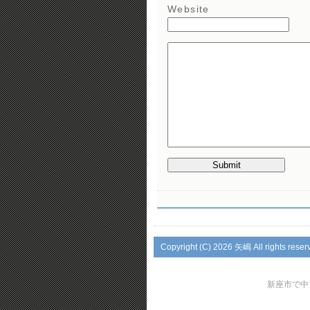
Website
Copyright (C)
2026 矢嶋 All rights reser
新座市で中