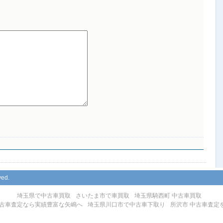
ved.
埼玉県で中古車買取
さいたま市で車買取
埼玉県騎西町 中古車買取
古車査定なら実績豊富な矢嶋へ
埼玉県川口市で中古車下取り
所沢市 中古車査定