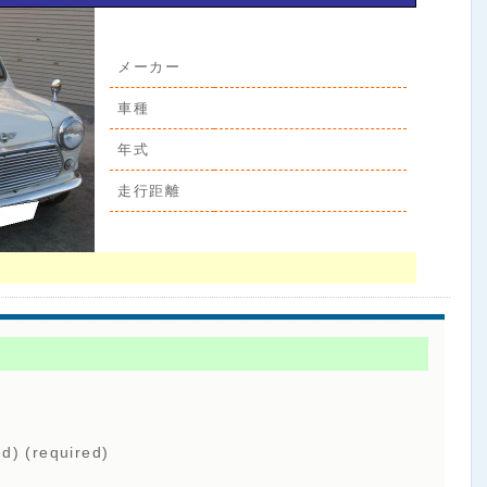
メーカー
車種
年式
走行距離
ed) (required)