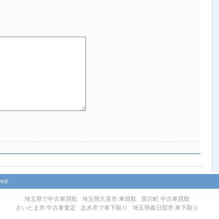
ved.
埼玉県で中古車買取
埼玉県久喜市 車買取
滑川町 中古車買取
さいたま市 中古車査定
志木市で車下取り
埼玉県春日部市 車下取り