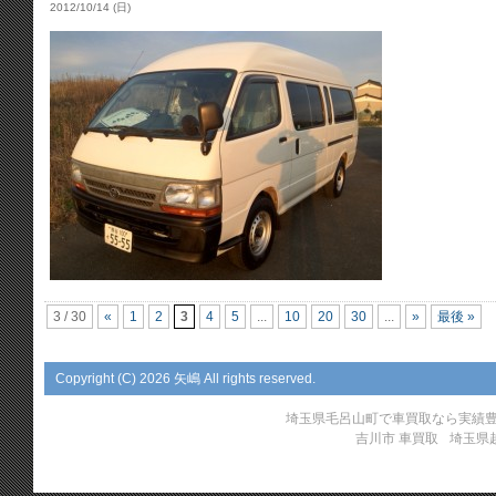
2012/10/14 (日)
3 / 30
«
1
2
3
4
5
...
10
20
30
...
»
最後 »
Copyright (C)
2026 矢嶋 All rights reserved.
埼玉県毛呂山町で車買取なら実績
吉川市 車買取
埼玉県